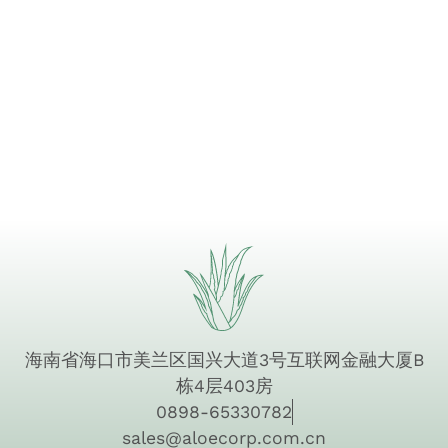
海南省海口市美兰区国兴大道3号互联网金融大厦B
栋4层403房
0898-65330782
sales@aloecorp.com.cn